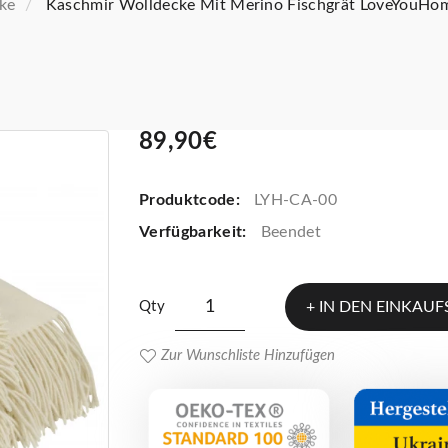
ke
Kaschmir Wolldecke Mit Merino Fischgrät LoveYouHo
89,90€
Produktcode:
LYH-CA-00
Verfügbarkeit:
Beendet
Qty
IN DEN EINKAU
Zur Wunschliste Hinzufügen