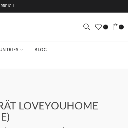
TERREICH
0
0
UNTRIES
BLOG
GRÄT LOVEYOUHOME
E)